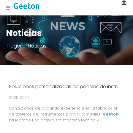
Noticias
Hogar
'
Noticias
Soluciones personalizadas de paneles de instrumentos automotrices de Geeton: 22 años de experiencia en la industria, socio confiable de marcas automotrices globales
2025
06-16
Con 22 años de profunda experiencia en la fabricación
de tableros de instrumentos para automóviles,
Geeton
ha logrado una amplia sofisticación técnica y
conocimientos de la industria, manteniendo al mismo
tiempo su compromiso de ofrecer soluciones altamente