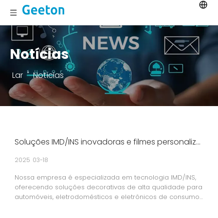
Notícias
Lar
'
Notícias
Soluções IMD/INS inovadoras e filmes personalizados: efeitos de grãos de madeira, metálicos e de transmissão de luz para design premium e valor de marca
2025
03-18
Nossa empresa é especializada em tecnologia IMD/INS,
oferecendo soluções decorativas de alta qualidade para
automóveis, eletrodomésticos e eletrônicos de consumo.
Fornecemos filmes personalizados, incluindo opções de
grãos de madeira, metálicos e de transmissão de luz